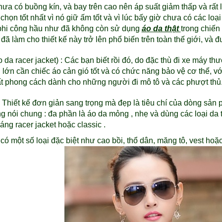
hưa có buồng kín, và bay trên cao nên áp suất giảm thấp và rất 
chọn tốt nhất vì nó giữ ấm tốt và vì lúc bấy giờ chưa có các l
phi công hầu như đã không còn sử dụng
áo da thật
trong chiến
h
đã làm cho thiết kế này trở lên phổ biến trên toàn thế giới, và
 da racer jacket) : Các bạn biết rồi đó, do đặc thù đi xe máy thư
i lớn cần chiếc áo cản gió tốt và có chức năng bảo vệ cơ thể, v
rất phong cách dành cho những người đi mô tô và các phượt thủ.
 : Thiết kế đơn giản sang trọng mà đẹp là tiêu chí của dòng sả
ang nói chung : đa phần là áo da mỏng , nhẹ và dùng các loại d
 dáng
racer jacket
hoặc classic .
có một số loại đặc biệt như cao bồi, thổ dân, măng tô, vest hoặc c