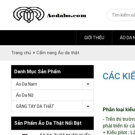
GIỚI THIỆU
ÁO DA 
Trang chủ
Cẩm nang Áo da thật
Danh Mục Sản Phẩm
CÁC KI
Áo Da Nam
Áo Da Nữ
GĂNG TAY DA THẬT
Phân loại kiể
- Trên thị trườ
Sản Phẩm Áo Da Thật Nổi Bật
phát triển từ cá
+ Kiểu pilot :