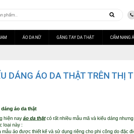
NAM
ÁO DA NỮ
GĂNG TAY DA THẬT
CẨM NANG Á
ỂU DÁNG ÁO DA THẬT TRÊN THỊ 
u dáng áo da thật
ng hiện nay
áo da thật
có rất nhiều mẫu mã và kiểu dáng nhưng 
c loại này :
 Là mẫu áo được thiết kế và sử dụng riêng cho phi công do đặc đ