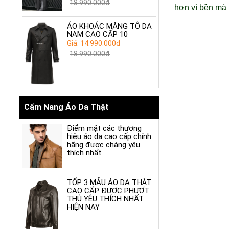
18.990.000đ
hơn vì bền mà m
ÁO KHOÁC MĂNG TÔ DA
NAM CAO CẤP 10
Giá: 14.990.000đ
18.990.000đ
Cẩm Nang Áo Da Thật
Điểm mặt các thương
hiệu áo da cao cấp chính
hãng được chàng yêu
thích nhất
TỐP 3 MẪU ÁO DA THẬT
CAO CẤP ĐƯỢC PHƯỢT
THỦ YÊU THÍCH NHẤT
HIỆN NAY