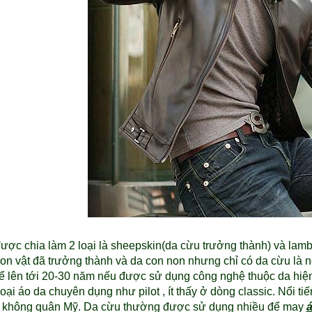
được chia làm 2 loại là sheepskin(da cừu trưởng thành) và lamb
a con vật đã trưởng thành và da con non nhưng chỉ có da cừu là
ể lên tới 20-30 năm nếu được sử dụng công nghệ thuộc da hiện
oại áo da chuyên dụng như pilot , ít thấy ở dòng classic. Nổi ti
 không quân Mỹ. Da cừu thường được sử dụng nhiều để may
á