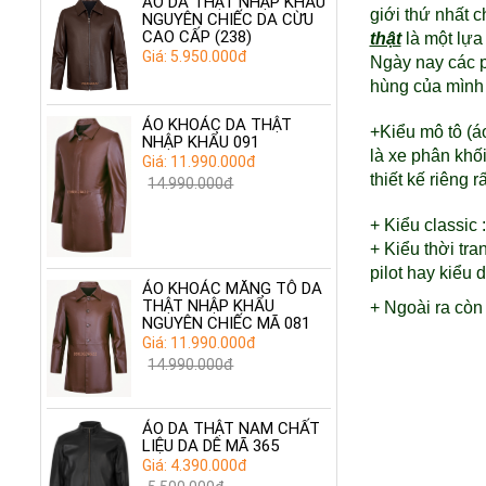
ÁO DA THẬT NHẬP KHẨU
giới thứ nhất c
NGUYÊN CHIẾC DA CỪU
CAO CẤP (238)
thật
là một lựa 
Giá: 5.950.000đ
Ngày nay các 
hùng của mìn
ÁO KHOÁC DA THẬT
+Kiểu mô tô (áo
NHẬP KHẨU 091
là xe phân khố
Giá: 11.990.000đ
thiết kế riêng 
14.990.000đ
+ Kiểu classic
+ Kiểu thời tr
pilot hay kiểu
ÁO KHOÁC MĂNG TÔ DA
THẬT NHẬP KHẨU
+
Ngoài ra còn 
NGUYÊN CHIẾC MÃ 081
Giá: 11.990.000đ
14.990.000đ
ÁO DA THẬT NAM CHẤT
LIỆU DA DÊ MÃ 365
Giá: 4.390.000đ