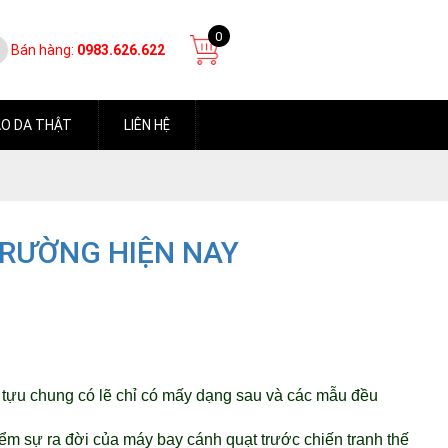
0
Bán hàng:
0983.626.622
O DA THẬT
LIÊN HỆ
TRƯỜNG HIỆN NAY
tựu chung có lẽ chỉ có mấy dạng sau và các mẫu đều
iểm sự ra đời của máy bay cánh quạt trước chiến tranh thế