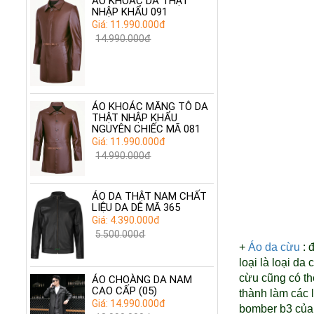
ÁO KHOÁC DA THẬT
NHẬP KHẨU 091
Giá: 11.990.000đ
14.990.000đ
ÁO KHOÁC MĂNG TÔ DA
THẬT NHẬP KHẨU
NGUYÊN CHIẾC MÃ 081
Giá: 11.990.000đ
14.990.000đ
ÁO DA THẬT NAM CHẤT
LIỆU DA DÊ MÃ 365
Giá: 4.390.000đ
5.500.000đ
+
Áo da cừu
: 
loại là loại d
cừu cũng có th
ÁO CHOÀNG DA NAM
CAO CẤP (05)
thành làm các l
Giá: 14.990.000đ
bomber b3 của