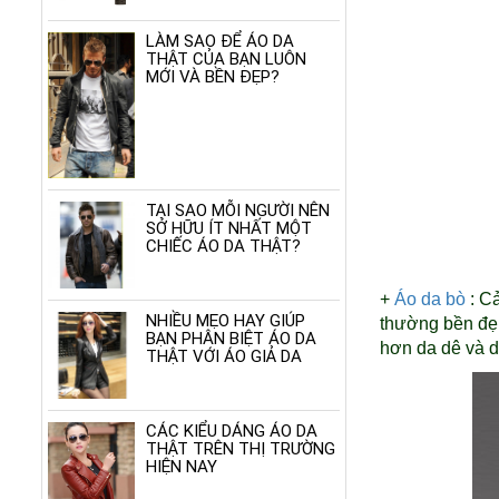
LÀM SAO ĐỂ ÁO DA
THẬT CỦA BẠN LUÔN
MỚI VÀ BỀN ĐẸP?
TẠI SAO MỖI NGƯỜI NÊN
SỞ HỮU ÍT NHẤT MỘT
CHIẾC ÁO DA THẬT?
+
Áo da bò
: Cả
NHIỀU MẸO HAY GIÚP
thường bền đẹp
BẠN PHÂN BIỆT ÁO DA
hơn da dê và 
THẬT VỚI ÁO GIẢ DA
CÁC KIỂU DÁNG ÁO DA
THẬT TRÊN THỊ TRƯỜNG
HIỆN NAY