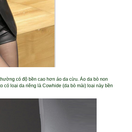
 thường có độ bền cao hơn áo da cừu. Áo da bò non
o có loại da riêng là Cowhide (da bò mài) loại này bền