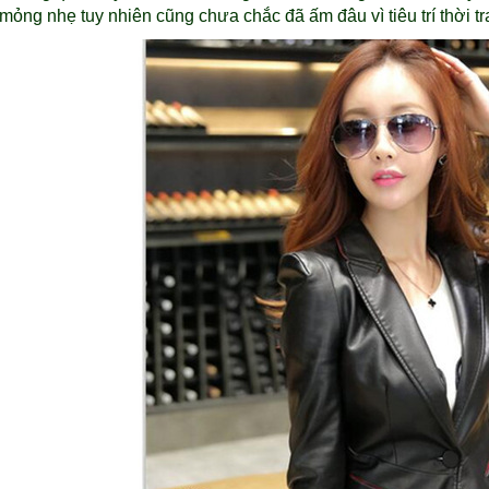
ỏng nhẹ tuy nhiên cũng chưa chắc đã ấm đâu vì tiêu trí thời tra