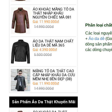
ÁO KHOÁC MĂNG TÔ DA
THẬT NHẬP KHẨU
NGUYÊN CHIẾC MÃ 081
Giá: 11.990.000đ
Phân loại chất
14.990.000đ
Các loại nguyê
+
Áo da dê
(Goa
ÁO DA THẬT NAM CHẤT
dòng sản phẩm 
LIỆU DA DÊ MÃ 365
các dòng chuyê
Giá: 4.390.000đ
5.500.000đ
MĂNG TÔ DA THẬT CAO
CẤP NHẬP KHẨU DA CỪU
MỀM NHẸ BỀN ĐẸP (08)
Giá: 11.990.000đ
14.990.000đ
Sản Phẩm Áo Da Thật Khuyến Mãi