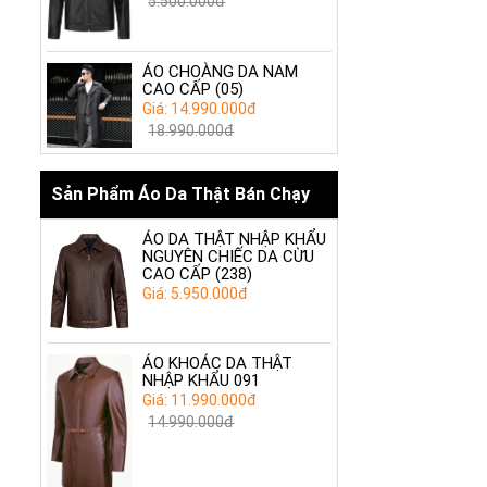
5.500.000đ
ÁO CHOÀNG DA NAM
CAO CẤP (05)
Giá: 14.990.000đ
18.990.000đ
Sản Phẩm Áo Da Thật Bán Chạy
ÁO DA THẬT NHẬP KHẨU
NGUYÊN CHIẾC DA CỪU
CAO CẤP (238)
Giá: 5.950.000đ
ÁO KHOÁC DA THẬT
NHẬP KHẨU 091
Giá: 11.990.000đ
14.990.000đ