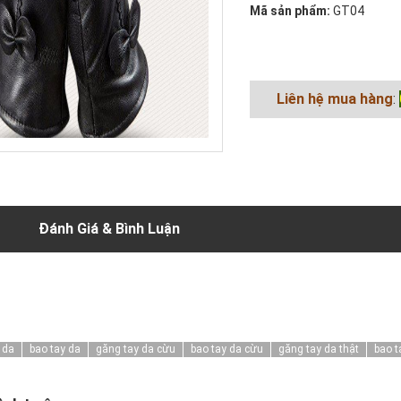
Mã sản phẩm:
GT04
Liên hệ mua hàng
:
Đánh Giá & Bình Luận
 da
bao tay da
găng tay da cừu
bao tay da cừu
găng tay da thật
bao t