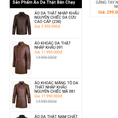
Sản Phẩm Áo Da Thật Bán Chạy
GĂNG TAY N
N
Giá: 299.
ÁO DA THẬT NHẬP KHẨU
NGUYÊN CHIẾC DA CỪU
CAO CẤP (238)
Giá: 5.950.000đ
ÁO KHOÁC DA THẬT
NHẬP KHẨU 091
Giá: 11.990.000đ
14.990.000đ
ÁO KHOÁC MĂNG TÔ DA
THẬT NHẬP KHẨU
NGUYÊN CHIẾC MÃ 081
Giá: 11.990.000đ
14.990.000đ
ÁO DA THẬT NAM CHẤT