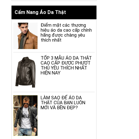
Cẩm Nang Áo Da Thật
Điểm mặt các thương
hiệu áo da cao cấp chính
hãng được chàng yêu
thích nhất
TỐP 3 MẪU ÁO DA THẬT
CAO CẤP ĐƯỢC PHƯỢT
THỦ YÊU THÍCH NHẤT
HIỆN NAY
LÀM SAO ĐỂ ÁO DA
THẬT CỦA BẠN LUÔN
MỚI VÀ BỀN ĐẸP?