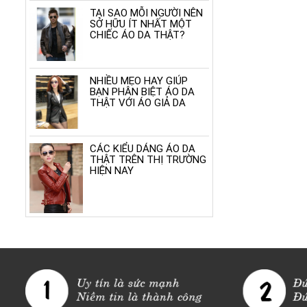
TẠI SAO MỖI NGƯỜI NÊN
SỞ HỮU ÍT NHẤT MỘT
CHIẾC ÁO DA THẬT?
NHIỀU MẸO HAY GIÚP
BẠN PHÂN BIỆT ÁO DA
THẬT VỚI ÁO GIẢ DA
CÁC KIỂU DÁNG ÁO DA
THẬT TRÊN THỊ TRƯỜNG
HIỆN NAY