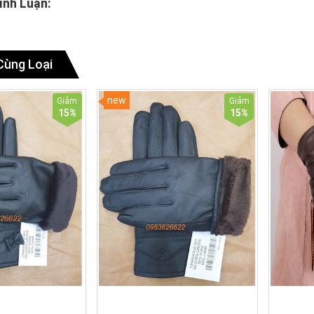
ình Luận:
Cùng Loại
new
Giảm
Giảm
15
%
15
%