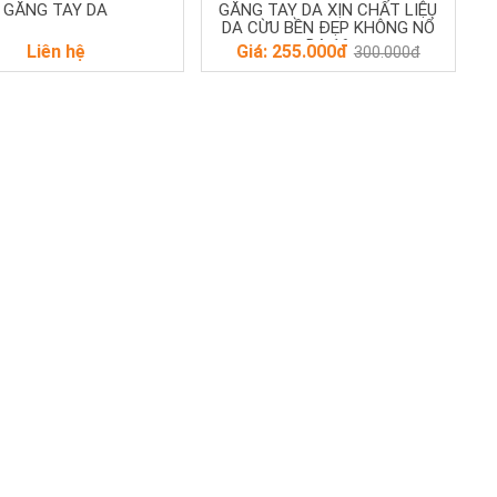
GĂNG TAY DA
GĂNG TAY DA XỊN CHẤT LIỆU
DA CỪU BỀN ĐẸP KHÔNG NỔ
DA 16
Liên hệ
Giá: 255.000đ
300.000đ