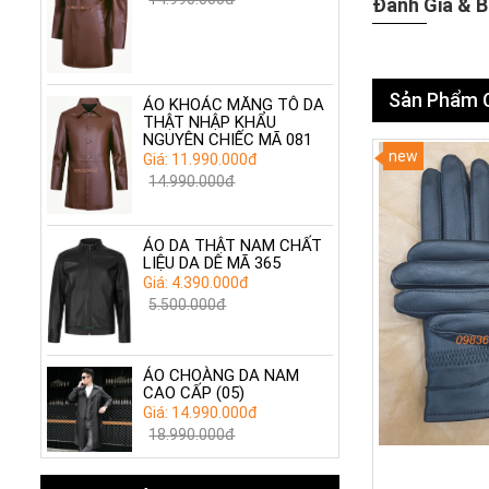
Đánh Giá & B
Sản Phẩm 
ÁO KHOÁC MĂNG TÔ DA
THẬT NHẬP KHẨU
NGUYÊN CHIẾC MÃ 081
new
Giá: 11.990.000đ
14.990.000đ
ÁO DA THẬT NAM CHẤT
LIỆU DA DÊ MÃ 365
Giá: 4.390.000đ
5.500.000đ
ÁO CHOÀNG DA NAM
CAO CẤP (05)
Giá: 14.990.000đ
18.990.000đ