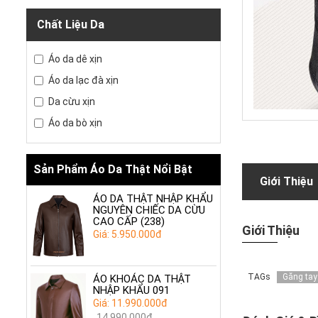
Chất Liệu Da
Áo da dê xịn
Áo da lạc đà xịn
Da cừu xịn
Áo da bò xịn
Sản Phẩm Áo Da Thật Nổi Bật
Giới Thiệu
ÁO DA THẬT NHẬP KHẨU
NGUYÊN CHIẾC DA CỪU
CAO CẤP (238)
Giới Thiệu
Giá: 5.950.000đ
TAGs
Găng tay
ÁO KHOÁC DA THẬT
NHẬP KHẨU 091
Giá: 11.990.000đ
14.990.000đ