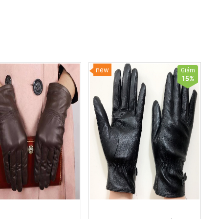
new
Giảm
15
%