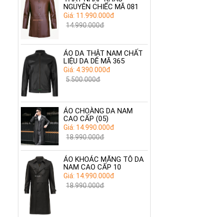
NGUYÊN CHIẾC MÃ 081
Giá: 11.990.000đ
14.990.000đ
ÁO DA THẬT NAM CHẤT
LIỆU DA DÊ MÃ 365
Giá: 4.390.000đ
5.500.000đ
ÁO CHOÀNG DA NAM
CAO CẤP (05)
Giá: 14.990.000đ
18.990.000đ
ÁO KHOÁC MĂNG TÔ DA
NAM CAO CẤP 10
Giá: 14.990.000đ
18.990.000đ