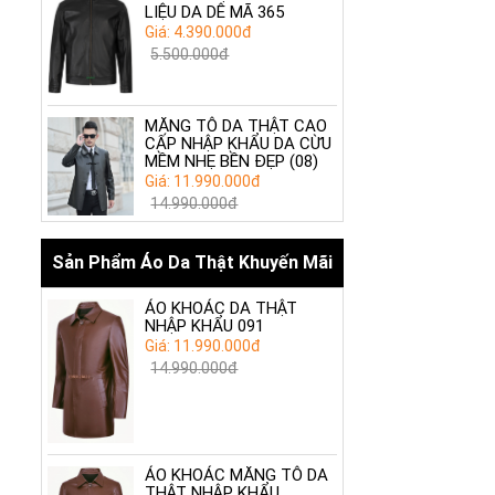
LIỆU DA DÊ MÃ 365
Giá: 4.390.000đ
5.500.000đ
MĂNG TÔ DA THẬT CAO
CẤP NHẬP KHẨU DA CỪU
MỀM NHẸ BỀN ĐẸP (08)
Giá: 11.990.000đ
14.990.000đ
Sản Phẩm Áo Da Thật Khuyến Mãi
ÁO KHOÁC DA THẬT
NHẬP KHẨU 091
Giá: 11.990.000đ
14.990.000đ
ÁO KHOÁC MĂNG TÔ DA
THẬT NHẬP KHẨU