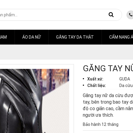
NAM
ÁO DA NỮ
GĂNG TAY DA THẬT
CẨM NANG Á
GĂNG TAY N
Xuất xứ:
GUDA
Chất liệu:
Da cừu
Găng tay nữ da cừu đượ
tay, bên trong bao tay 
độ co giãn cao, cầm nắ
người ưa thích.
Bảo hành 12 tháng