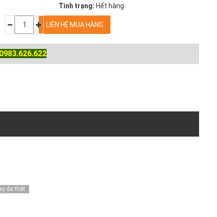
Tình trạng:
Hết hàng
0983.626.622
ay da thật