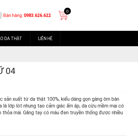
0
Bán hàng:
0983.626.622
O DA THẬT
LIÊN HỆ
Ữ 04
c sản xuất từ da thật 100%, kiểu dáng gọn gàng ôm bàn
da là lớp lót nhung tạo cảm giác ấm áp, da cừu mềm mại có
m thỏa mái. Găng tay có màu đen truyền thống được nhiều