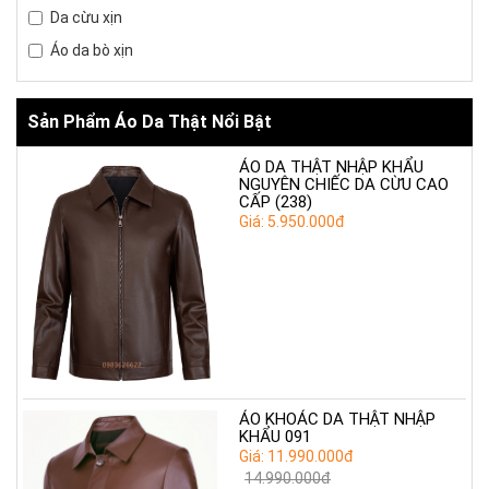
Da cừu xịn
Áo da bò xịn
Sản Phẩm Áo Da Thật Nổi Bật
ÁO DA THẬT NHẬP KHẨU
NGUYÊN CHIẾC DA CỪU CAO
CẤP (238)
Giá: 5.950.000đ
ÁO KHOÁC DA THẬT NHẬP
KHẨU 091
Giá: 11.990.000đ
14.990.000đ