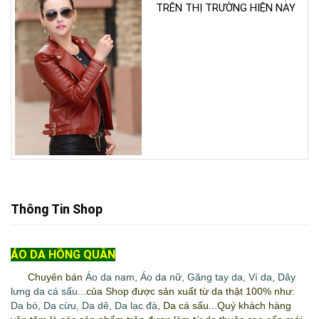
TRÊN THỊ TRƯỜNG HIỆN NAY
Thông Tin Shop
ÁO DA HỒNG QUÂN
Chuyên bán
Áo da nam
,
Áo da nữ
,
Găng tay da
,
Ví da
,
Dây
lưng da cá sấu
...của Shop được sản xuất từ da thật 100% như:
Da bò
,
Da cừu
,
Da dê
,
Da lạc đà
, Da cá sấu...Quý khách hàng