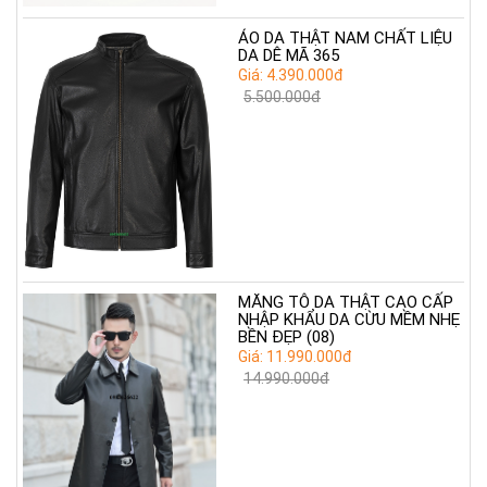
ÁO DA THẬT NAM CHẤT LIỆU
DA DÊ MÃ 365
Giá: 4.390.000đ
5.500.000đ
MĂNG TÔ DA THẬT CAO CẤP
NHẬP KHẨU DA CỪU MỀM NHẸ
BỀN ĐẸP (08)
Giá: 11.990.000đ
14.990.000đ