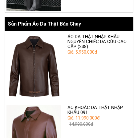
Sản Phẩm Áo Da Thật Bán Chạy
ÁO DA THẬT NHẬP KHẨU
NGUYÊN CHIẾC DA CỪU CAO
CẤP (238)
Giá: 5.950.000đ
ÁO KHOÁC DA THẬT NHẬP
KHẨU 091
Giá: 11.990.000đ
14.990.000đ