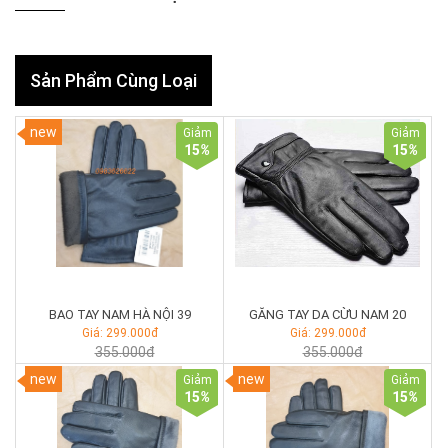
Sản Phẩm Cùng Loại
new
Giảm
Giảm
15
%
15
%
BAO TAY NAM HÀ NỘI 39
GĂNG TAY DA CỪU NAM 20
Giá: 299.000đ
Giá: 299.000đ
355.000đ
355.000đ
new
new
Giảm
Giảm
15
%
15
%