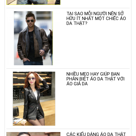
TẠI SAO MỖI NGƯỜI NÊN SỞ
HỮU ÍT NHẤT MỘT CHIẾC ÁO
DA THẬT?
NHIỀU MẸO HAY GIÚP BẠN
PHÂN BIỆT ÁO DA THẬT VỚI
ÁO GIẢ DA
CÁC KIỂU DÁNG ÁO DA THẬT