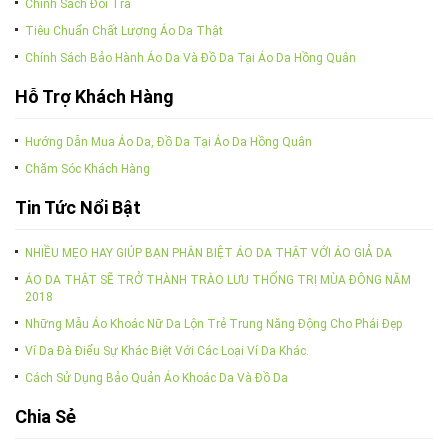
Chính Sách Đổi Trả
Tiêu Chuẩn Chất Lượng Áo Da Thật
Chính Sách Bảo Hành Áo Da Và Đồ Da Tại Áo Da Hồng Quân
Hỗ Trợ Khách Hàng
Hướng Dẫn Mua Áo Da, Đồ Da Tại Áo Da Hồng Quân
Chăm Sóc Khách Hàng
Tin Tức Nổi Bật
NHIỀU MẸO HAY GIÚP BẠN PHÂN BIỆT ÁO DA THẬT VỚI ÁO GIẢ DA
ÁO DA THẬT SẼ TRỞ THÀNH TRÀO LƯU THỐNG TRỊ MÙA ĐÔNG NĂM
2018
Những Mẫu Áo Khoác Nữ Da Lộn Trẻ Trung Năng Động Cho Phái Đẹp
Ví Da Đà Điểu Sự Khác Biệt Với Các Loại Ví Da Khác.
Cách Sử Dụng Bảo Quản Áo Khoác Da Và Đồ Da
Chia Sẻ