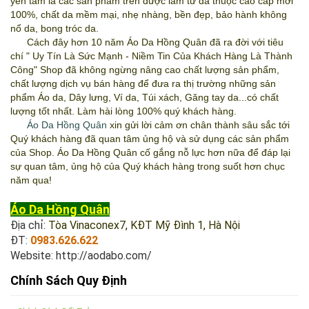
yên tâm là các sản phẩm trên được làm từ da thuộc cao cấp mới
100%, chất da mềm mại, nhẹ nhàng, bền đẹp, bảo hành không
nổ da, bong tróc da.
Cách đây hơn 10 năm
Áo Da Hồng Quân
đã ra đời với tiêu
chí " Uy Tín Là Sức Mạnh - Niềm Tin Của Khách Hàng Là Thành
Công" Shop đã không ngừng nâng cao chất lượng sản phẩm,
chất lượng dịch vụ bán hàng để đưa ra thị trường những sản
phẩm Áo da, Dây lưng, Ví da, Túi xách, Găng tay da...có chất
lượng tốt nhất. Làm hài lòng 100% quý khách hàng.
Áo Da Hồng Quân
xin gửi lời cảm ơn chân thành sâu sắc tới
Quý khách hàng đã quan tâm ủng hộ và sử dụng các sản phẩm
của Shop.
Áo Da Hồng Quân
cố gắng nỗ lực hơn nữa để đáp lại
sự quan tâm, ủng hộ của Quý khách hàng trong suốt hơn chục
năm qua!
Áo Da Hồng Quân
Địa chỉ:
Tòa Vinaconex7, KĐT Mỹ Đình 1, Hà Nội
ĐT:
0983.626.622
Website:
http://aodabo.com/
Chính Sách Quy Định