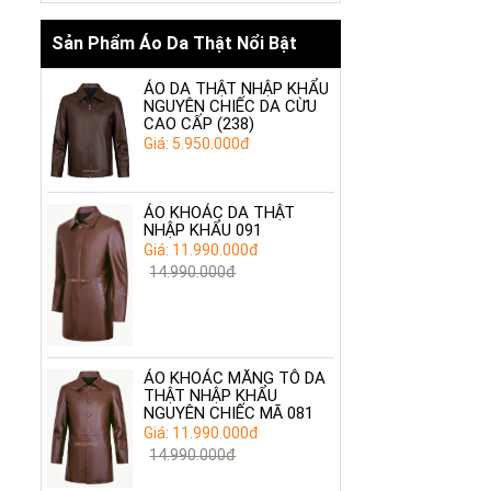
Sản Phẩm Áo Da Thật Nổi Bật
ÁO DA THẬT NHẬP KHẨU
NGUYÊN CHIẾC DA CỪU
CAO CẤP (238)
Giá: 5.950.000đ
ÁO KHOÁC DA THẬT
NHẬP KHẨU 091
Giá: 11.990.000đ
14.990.000đ
ÁO KHOÁC MĂNG TÔ DA
THẬT NHẬP KHẨU
NGUYÊN CHIẾC MÃ 081
Giá: 11.990.000đ
14.990.000đ