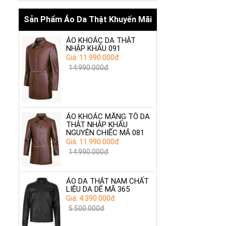
Sản Phẩm Áo Da Thật Khuyến Mãi
ÁO KHOÁC DA THẬT
NHẬP KHẨU 091
Giá: 11.990.000đ
14.990.000đ
ÁO KHOÁC MĂNG TÔ DA
THẬT NHẬP KHẨU
NGUYÊN CHIẾC MÃ 081
Giá: 11.990.000đ
14.990.000đ
ÁO DA THẬT NAM CHẤT
LIỆU DA DÊ MÃ 365
Giá: 4.390.000đ
5.500.000đ