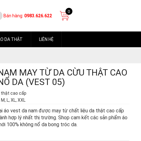
0
Bán hàng:
0983.626.622
O DA THẬT
LIÊN HỆ
 NAM MAY TỪ DA CỪU THẬT CAO
Ổ DA (VEST 05)
 thật cao cấp
, M, L, XL, XXL
i áo vest da nam được may từ chất liệu da thật cao cấp
ành hợp lý nhất thị trường. Shop cam kết các sản phẩm áo
mới 100% không nổ da bong tróc da.