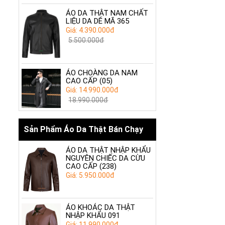
ÁO DA THẬT NAM CHẤT
LIỆU DA DÊ MÃ 365
Giá: 4.390.000đ
5.500.000đ
ÁO CHOÀNG DA NAM
CAO CẤP (05)
Giá: 14.990.000đ
18.990.000đ
Sản Phẩm Áo Da Thật Bán Chạy
ÁO DA THẬT NHẬP KHẨU
NGUYÊN CHIẾC DA CỪU
CAO CẤP (238)
Giá: 5.950.000đ
ÁO KHOÁC DA THẬT
NHẬP KHẨU 091
Giá: 11.990.000đ