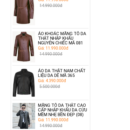
14.990.000đ
ÁO KHOÁC MĂNG TÔ DA
THẬT NHẬP KHẨU
NGUYÊN CHIẾC MÃ 081
Giá: 11.990.000đ
14.990.000đ
ÁO DA THẬT NAM CHẤT
LIỆU DA DÊ MÃ 365
Giá: 4.390.000đ
5.500.000đ
MĂNG TÔ DA THẬT CAO
CẤP NHẬP KHẨU DA CỪU
MỀM NHẸ BỀN ĐẸP (08)
Giá: 11.990.000đ
14.990.000đ