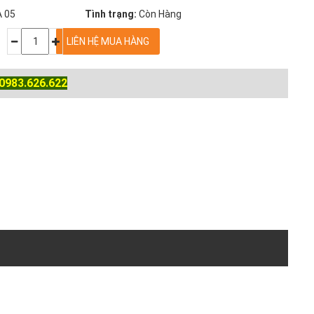
 05
Tình trạng:
Còn Hàng
0983.626.622