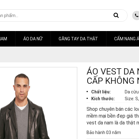
NAM
ÁO DA NỮ
GĂNG TAY DA THẬT
CẨM NANG Á
ÁO VEST DA
CẤP KHÔNG N
Chất liệu:
Da cừu
Kích thước:
Size: S
Shop chuyên bán các loạ
mềm mại bền đẹp giá th
vest da nam là da thật 
Bảo hành 03 năm