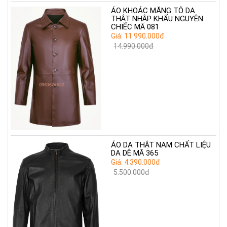
ÁO KHOÁC MĂNG TÔ DA
THẬT NHẬP KHẨU NGUYÊN
CHIẾC MÃ 081
Giá: 11.990.000đ
14.990.000đ
ÁO DA THẬT NAM CHẤT LIỆU
DA DÊ MÃ 365
Giá: 4.390.000đ
5.500.000đ