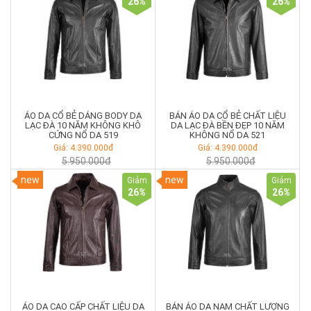
26
%
26
%
ÁO DA CỔ BẺ DÁNG BODY DA
BÁN ÁO DA CỔ BẺ CHẤT LIỆU
LẠC ĐÀ 10 NĂM KHÔNG KHÔ
DA LẠC ĐÀ BỀN ĐẸP 10 NĂM
CỨNG NỔ DA 519
KHÔNG NỔ DA 521
Giá: 4.390.000đ
Giá: 4.390.000đ
5.950.000đ
5.950.000đ
new
new
Giảm
Giảm
26
%
26
%
ÁO DA CAO CẤP CHẤT LIỆU DA
BÁN ÁO DA NAM CHẤT LƯỢNG