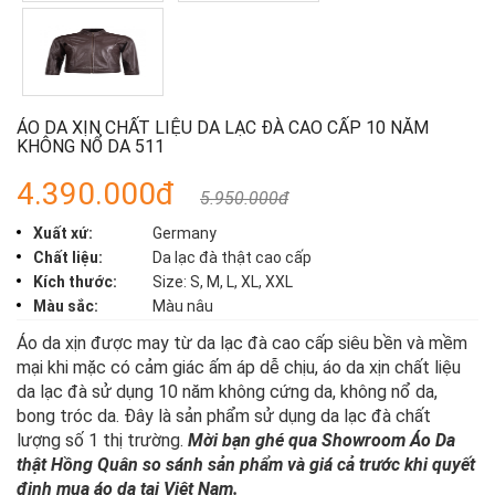
ÁO DA XỊN CHẤT LIỆU DA LẠC ĐÀ CAO CẤP 10 NĂM
KHÔNG NỔ DA 511
4.390.000đ
5.950.000đ
Xuất xứ:
Germany
Chất liệu:
Da lạc đà thật cao cấp
Kích thước:
Size: S, M, L, XL, XXL
Màu sắc:
Màu nâu
Áo da xịn được may từ da lạc đà cao cấp siêu bền và mềm
mại khi mặc có cảm giác ấm áp dễ chịu, áo da xịn chất liệu
da lạc đà sử dụng 10 năm không cứng da, không nổ da,
bong tróc da. Đây là sản phẩm sử dụng da lạc đà chất
lượng số 1 thị trường.
Mời bạn ghé qua Showroom Áo Da
thật Hồng Quân so sánh sản phẩm và giá cả trước khi quyết
định mua áo da tại Việt Nam.