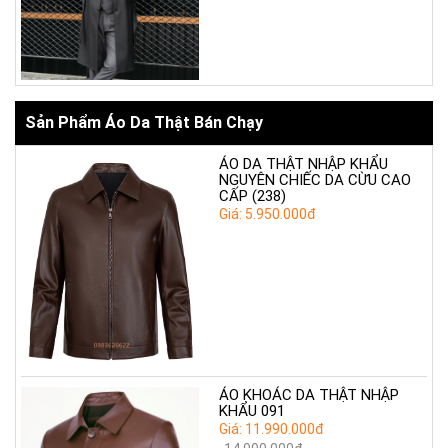
Sản Phẩm Áo Da Thật Bán Chạy
ÁO DA THẬT NHẬP KHẨU
NGUYÊN CHIẾC DA CỪU CAO
CẤP (238)
Giá: 5.950.000đ
ÁO KHOÁC DA THẬT NHẬP
KHẨU 091
Giá: 11.990.000đ