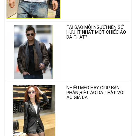
TẠI SAO MỖI NGƯỜI NÊN SỞ
HỮU ÍT NHẤT MỘT CHIẾC ÁO
DA THẬT?
NHIỀU MẸO HAY GIÚP BẠN
PHÂN BIỆT ÁO DA THẬT VỚI
ÁO GIẢ DA