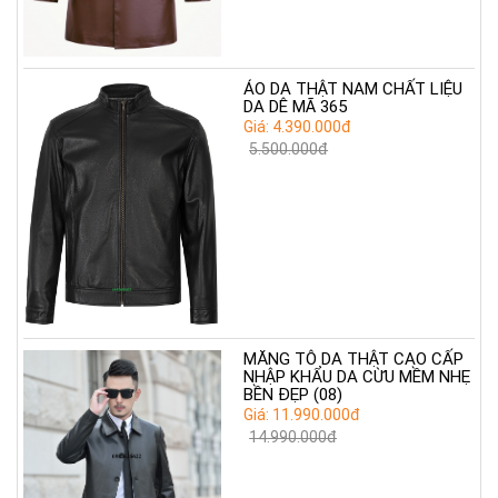
ÁO DA THẬT NAM CHẤT LIỆU
DA DÊ MÃ 365
Giá: 4.390.000đ
5.500.000đ
MĂNG TÔ DA THẬT CAO CẤP
NHẬP KHẨU DA CỪU MỀM NHẸ
BỀN ĐẸP (08)
Giá: 11.990.000đ
14.990.000đ