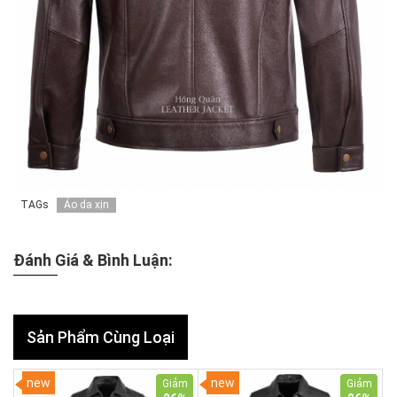
TAGs
Áo da xịn
Đánh Giá & Bình Luận:
Sản Phẩm Cùng Loại
new
new
Giảm
Giảm