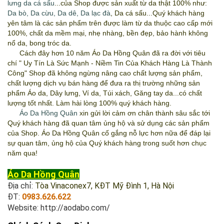
lưng da cá sấu
...của Shop được sản xuất từ da thật 100% như:
Da bò
,
Da cừu
,
Da dê
,
Da lạc đà
, Da cá sấu...Quý khách hàng
yên tâm là các sản phẩm trên được làm từ da thuộc cao cấp mới
100%, chất da mềm mại, nhẹ nhàng, bền đẹp, bảo hành không
nổ da, bong tróc da.
Cách đây hơn 10 năm
Áo Da Hồng Quân
đã ra đời với tiêu
chí " Uy Tín Là Sức Mạnh - Niềm Tin Của Khách Hàng Là Thành
Công" Shop đã không ngừng nâng cao chất lượng sản phẩm,
chất lượng dịch vụ bán hàng để đưa ra thị trường những sản
phẩm Áo da, Dây lưng, Ví da, Túi xách, Găng tay da...có chất
lượng tốt nhất. Làm hài lòng 100% quý khách hàng.
Áo Da Hồng Quân
xin gửi lời cảm ơn chân thành sâu sắc tới
Quý khách hàng đã quan tâm ủng hộ và sử dụng các sản phẩm
của Shop.
Áo Da Hồng Quân
cố gắng nỗ lực hơn nữa để đáp lại
sự quan tâm, ủng hộ của Quý khách hàng trong suốt hơn chục
năm qua!
Áo Da Hồng Quân
Địa chỉ:
Tòa Vinaconex7, KĐT Mỹ Đình 1, Hà Nội
ĐT:
0983.626.622
Website:
http://aodabo.com/