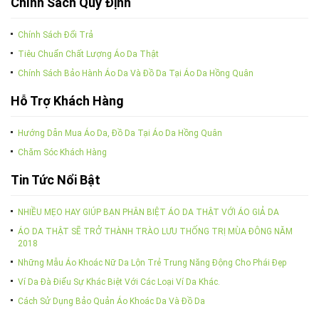
Chính Sách Quy Định
Chính Sách Đổi Trả
Tiêu Chuẩn Chất Lượng Áo Da Thật
Chính Sách Bảo Hành Áo Da Và Đồ Da Tại Áo Da Hồng Quân
Hỗ Trợ Khách Hàng
Hướng Dẫn Mua Áo Da, Đồ Da Tại Áo Da Hồng Quân
Chăm Sóc Khách Hàng
Tin Tức Nổi Bật
NHIỀU MẸO HAY GIÚP BẠN PHÂN BIỆT ÁO DA THẬT VỚI ÁO GIẢ DA
ÁO DA THẬT SẼ TRỞ THÀNH TRÀO LƯU THỐNG TRỊ MÙA ĐÔNG NĂM
2018
Những Mẫu Áo Khoác Nữ Da Lộn Trẻ Trung Năng Động Cho Phái Đẹp
Ví Da Đà Điểu Sự Khác Biệt Với Các Loại Ví Da Khác.
Cách Sử Dụng Bảo Quản Áo Khoác Da Và Đồ Da