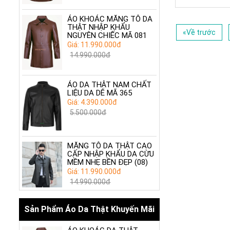
ÁO KHOÁC MĂNG TÔ DA
THẬT NHẬP KHẨU
«Về trước
NGUYÊN CHIẾC MÃ 081
Giá: 11.990.000đ
14.990.000đ
ÁO DA THẬT NAM CHẤT
LIỆU DA DÊ MÃ 365
Giá: 4.390.000đ
5.500.000đ
MĂNG TÔ DA THẬT CAO
CẤP NHẬP KHẨU DA CỪU
MỀM NHẸ BỀN ĐẸP (08)
Giá: 11.990.000đ
14.990.000đ
Sản Phẩm Áo Da Thật Khuyến Mãi