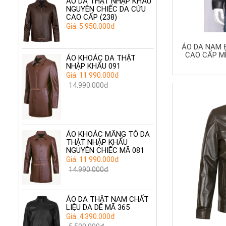
ÁO DA THẬT NHẬP KHẨU
NGUYÊN CHIẾC DA CỪU
CAO CẤP (238)
Giá: 5.950.000đ
ÁO DA NAM 
CAO CẤP MỀ
ÁO KHOÁC DA THẬT
NHẬP KHẨU 091
Giá: 11.990.000đ
14.990.000đ
ÁO KHOÁC MĂNG TÔ DA
THẬT NHẬP KHẨU
NGUYÊN CHIẾC MÃ 081
Giá: 11.990.000đ
14.990.000đ
ÁO DA THẬT NAM CHẤT
LIỆU DA DÊ MÃ 365
Giá: 4.390.000đ