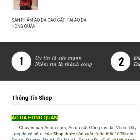
SẢN PHẨM ÁO DA CAO CẤP TẠI ÁO DA
HỒNG QUÂN
Thông Tin Shop
ÁO DA HỒNG QUÂN
Chuyên bán
Áo da nam
,
Áo da nữ
,
Găng tay da
,
Ví da
,
Dây
lưng da cá sấu
...của Shop được sản xuất từ da thật 100% như:
Da bò
,
Da cừu
,
Da dê
,
Da lạc đà
, Da cá sấu...Quý khách hàng