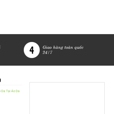
g
 Da Tại Áo Da