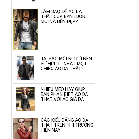
LÀM SAO ĐỂ ÁO DA
THẬT CỦA BẠN LUÔN
MỚI VÀ BỀN ĐẸP?
TẠI SAO MỖI NGƯỜI NÊN
SỞ HỮU ÍT NHẤT MỘT
CHIẾC ÁO DA THẬT?
NHIỀU MẸO HAY GIÚP
BẠN PHÂN BIỆT ÁO DA
THẬT VỚI ÁO GIẢ DA
CÁC KIỂU DÁNG ÁO DA
THẬT TRÊN THỊ TRƯỜNG
HIỆN NAY