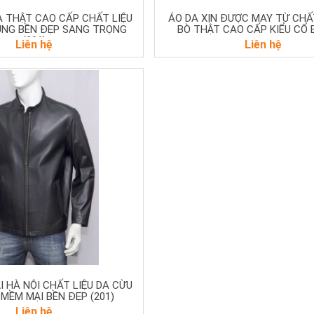
 THẬT CAO CẤP CHẤT LIỆU
ÁO DA XỊN ĐƯỢC MAY TỪ CHẤT
UNG BỀN ĐẸP SANG TRỌNG
BÒ THẬT CAO CẤP KIỂU CỔ B
(236)
Liên hệ
Liên hệ
I HÀ NỘI CHẤT LIỆU DA CỪU
MỀM MẠI BỀN ĐẸP (201)
Liên hệ