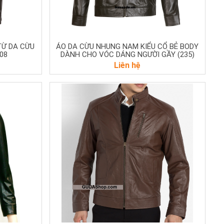
TỪ DA CỪU
ÁO DA CỪU NHUNG NAM KIỂU CỔ BẺ BODY
08
DÀNH CHO VÓC DÁNG NGƯỜI GẦY (235)
Liên hệ