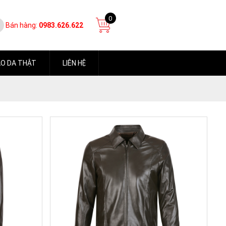
0
Bán hàng:
0983.626.622
O DA THẬT
LIÊN HỆ