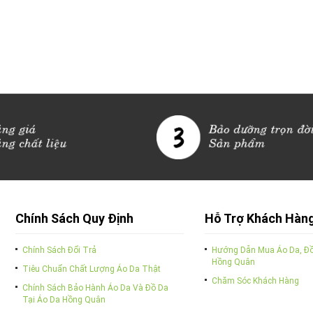
Chính Sách Quy Định
Hỗ Trợ Khách Hàn
Chính Sách Đổi Trả
Hướng Dẫn Mua Áo Da, Đồ
Hồng Quân
Tiêu Chuẩn Chất Lượng Áo Da Thật
Chăm Sóc Khách Hàng
Chính Sách Bảo Hành Áo Da Và Đồ Da
Tại Áo Da Hồng Quân