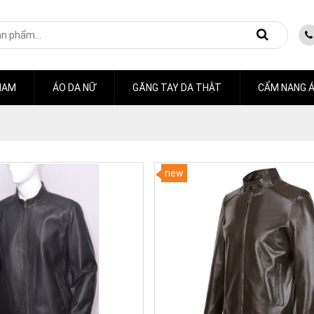
NAM
ÁO DA NỮ
GĂNG TAY DA THẬT
CẨM NANG Á
new