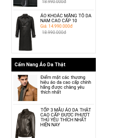
18.990.000đ
ÁO KHOÁC MĂNG TÔ DA
NAM CAO CẤP 10
Giá: 14.990.000đ
18.990.000đ
Cẩm Nang Áo Da Thật
Điểm mặt các thương
hiệu áo da cao cấp chính
hãng được chàng yêu
thích nhất
TỐP 3 MẪU ÁO DA THẬT
CAO CẤP ĐƯỢC PHƯỢT
THỦ YÊU THÍCH NHẤT
HIỆN NAY