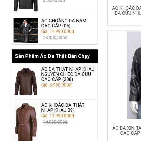
5.500.000đ
ÁO KHOÁC DA
DA CỪU NH
ÁO CHOÀNG DA NAM
CAO CẤP (05)
Giá: 14.990.000đ
18.990.000đ
Sản Phẩm Áo Da Thật Bán Chạy
ÁO DA THẬT NHẬP KHẨU
NGUYÊN CHIẾC DA CỪU
CAO CẤP (238)
Giá: 5.950.000đ
ÁO KHOÁC DA THẬT
NHẬP KHẨU 091
Giá: 11.990.000đ
14.990.000đ
ÁO DA XỊN TẠ
CAO CẤP 