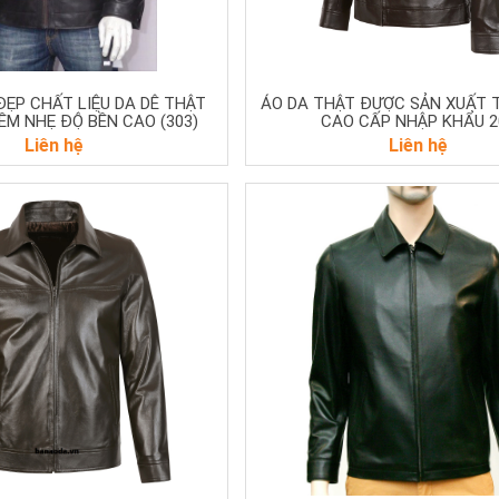
ĐẸP CHẤT LIỆU DA DÊ THẬT
ÁO DA THẬT ĐƯỢC SẢN XUẤT 
M NHẸ ĐỘ BỀN CAO (303)
CAO CẤP NHẬP KHẨU 2
Liên hệ
Liên hệ