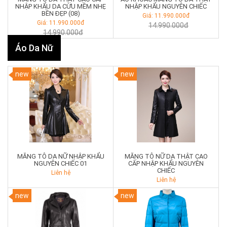
NHẬP KHẨU DA CỪU MỀM NHẸ
NHẬP KHẨU NGUYÊN CHIẾC
BỀN ĐẸP (08)
Giá: 11.990.000đ
Giá: 11.990.000đ
14.990.000đ
14.990.000đ
Áo Da Nữ
new
new
MĂNG TÔ DA NỮ NHẬP KHẨU
MĂNG TÔ NỮ DA THẬT CAO
NGUYÊN CHIẾC 01
CẤP NHẬP KHẨU NGUYÊN
CHIẾC
Liên hệ
Liên hệ
new
new