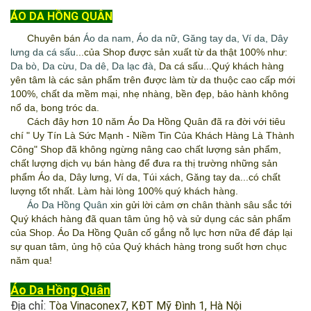
ÁO DA HỒNG QUÂN
Chuyên bán
Áo da nam
,
Áo da nữ
,
Găng tay da
,
Ví da
,
Dây
lưng da cá sấu
...của Shop được sản xuất từ da thật 100% như:
Da bò
,
Da cừu
,
Da dê
,
Da lạc đà
, Da cá sấu...Quý khách hàng
yên tâm là các sản phẩm trên được làm từ da thuộc cao cấp mới
100%, chất da mềm mại, nhẹ nhàng, bền đẹp, bảo hành không
nổ da, bong tróc da.
Cách đây hơn 10 năm
Áo Da Hồng Quân
đã ra đời với tiêu
chí " Uy Tín Là Sức Mạnh - Niềm Tin Của Khách Hàng Là Thành
Công" Shop đã không ngừng nâng cao chất lượng sản phẩm,
chất lượng dịch vụ bán hàng để đưa ra thị trường những sản
phẩm Áo da, Dây lưng, Ví da, Túi xách, Găng tay da...có chất
lượng tốt nhất. Làm hài lòng 100% quý khách hàng.
Áo Da Hồng Quân
xin gửi lời cảm ơn chân thành sâu sắc tới
Quý khách hàng đã quan tâm ủng hộ và sử dụng các sản phẩm
của Shop.
Áo Da Hồng Quân
cố gắng nỗ lực hơn nữa để đáp lại
sự quan tâm, ủng hộ của Quý khách hàng trong suốt hơn chục
năm qua!
Áo Da Hồng Quân
Địa chỉ:
Tòa Vinaconex7, KĐT Mỹ Đình 1, Hà Nội