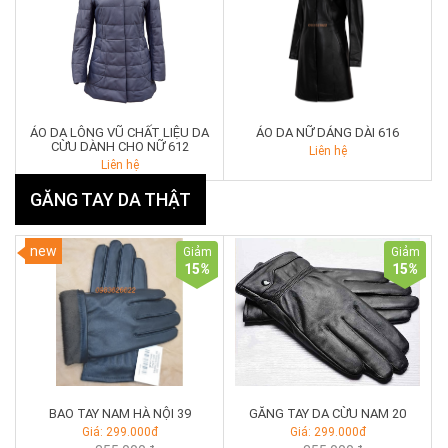
ÁO DA LÔNG VŨ CHẤT LIỆU DA
ÁO DA NỮ DÁNG DÀI 616
CỪU DÀNH CHO NỮ 612
Liên hệ
Liên hệ
GĂNG TAY DA THẬT
new
Giảm
Giảm
15
%
15
%
BAO TAY NAM HÀ NỘI 39
GĂNG TAY DA CỪU NAM 20
Giá: 299.000đ
Giá: 299.000đ