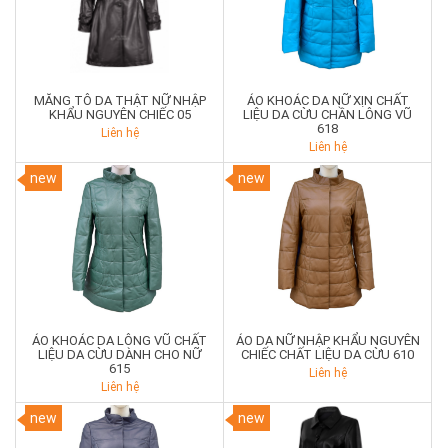
MĂNG TÔ DA THẬT NỮ NHẬP
ÁO KHOÁC DA NỮ XỊN CHẤT
KHẨU NGUYÊN CHIẾC 05
LIỆU DA CỪU CHẦN LÔNG VŨ
618
Liên hệ
Liên hệ
new
new
ÁO KHOÁC DA LÔNG VŨ CHẤT
ÁO DA NỮ NHẬP KHẨU NGUYÊN
LIỆU DA CỪU DÀNH CHO NỮ
CHIẾC CHẤT LIỆU DA CỪU 610
615
Liên hệ
Liên hệ
new
new