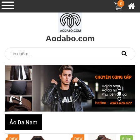
0
Aodabo.com
Áo Da Nam
new
new
Giảm