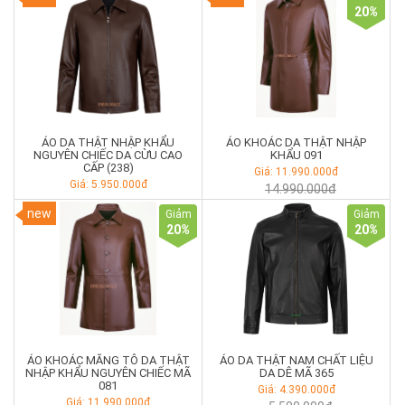
20
%
ÁO DA THẬT NHẬP KHẨU
ÁO KHOÁC DA THẬT NHẬP
NGUYÊN CHIẾC DA CỪU CAO
KHẨU 091
CẤP (238)
Giá: 11.990.000đ
Giá: 5.950.000đ
14.990.000đ
new
Giảm
Giảm
20
%
20
%
ÁO KHOÁC MĂNG TÔ DA THẬT
ÁO DA THẬT NAM CHẤT LIỆU
NHẬP KHẨU NGUYÊN CHIẾC MÃ
DA DÊ MÃ 365
081
Giá: 4.390.000đ
Giá: 11.990.000đ