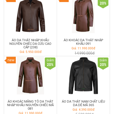
20
%
ÁO DA THẬT NHẬP KHẨU
ÁO KHOÁC DA THẬT NHẬP
NGUYÊN CHIẾC DA CỪU CAO
KHẨU 091
CẤP (238)
Giá: 11.990.000đ
Giá: 5.950.000đ
14.990.000đ
new
Giảm
Giảm
20
%
20
%
ÁO KHOÁC MĂNG TÔ DA THẬT
ÁO DA THẬT NAM CHẤT LIỆU
NHẬP KHẨU NGUYÊN CHIẾC MÃ
DA DÊ MÃ 365
081
Giá: 4.390.000đ
Giá: 11.990.000đ