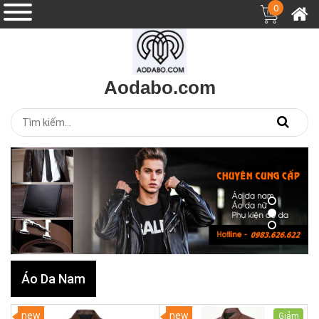
0
Aodabo.com
Áo Da Nam
new
new
Giảm