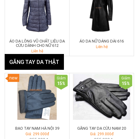
ÁO DA LÔNG VŨ CHẤT LIỆU DA
ÁO DA NỮ DÁNG DÀI 616
CỪU DÀNH CHO NỮ 612
Liên hệ
Liên hệ
GĂNG TAY DA THẬT
new
Giảm
Giảm
15
%
15
%
BAO TAY NAM HÀ NỘI 39
GĂNG TAY DA CỪU NAM 20
Giá: 299.000đ
Giá: 299.000đ