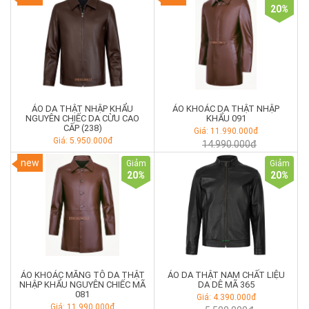
20
%
ÁO DA THẬT NHẬP KHẨU
ÁO KHOÁC DA THẬT NHẬP
NGUYÊN CHIẾC DA CỪU CAO
KHẨU 091
CẤP (238)
Giá: 11.990.000đ
Giá: 5.950.000đ
14.990.000đ
new
Giảm
Giảm
20
%
20
%
ÁO KHOÁC MĂNG TÔ DA THẬT
ÁO DA THẬT NAM CHẤT LIỆU
NHẬP KHẨU NGUYÊN CHIẾC MÃ
DA DÊ MÃ 365
081
Giá: 4.390.000đ
Giá: 11.990.000đ