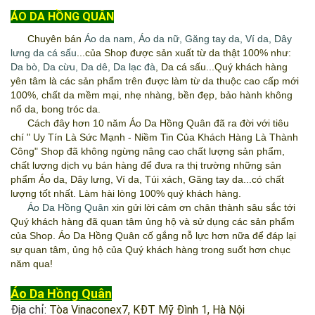
ÁO DA HỒNG QUÂN
Chuyên bán
Áo da nam
,
Áo da nữ
,
Găng tay da
,
Ví da
,
Dây
lưng da cá sấu
...của Shop được sản xuất từ da thật 100% như:
Da bò
,
Da cừu
,
Da dê
,
Da lạc đà
, Da cá sấu...Quý khách hàng
yên tâm là các sản phẩm trên được làm từ da thuộc cao cấp mới
100%, chất da mềm mại, nhẹ nhàng, bền đẹp, bảo hành không
nổ da, bong tróc da.
Cách đây hơn 10 năm
Áo Da Hồng Quân
đã ra đời với tiêu
chí " Uy Tín Là Sức Mạnh - Niềm Tin Của Khách Hàng Là Thành
Công" Shop đã không ngừng nâng cao chất lượng sản phẩm,
chất lượng dịch vụ bán hàng để đưa ra thị trường những sản
phẩm Áo da, Dây lưng, Ví da, Túi xách, Găng tay da...có chất
lượng tốt nhất. Làm hài lòng 100% quý khách hàng.
Áo Da Hồng Quân
xin gửi lời cảm ơn chân thành sâu sắc tới
Quý khách hàng đã quan tâm ủng hộ và sử dụng các sản phẩm
của Shop.
Áo Da Hồng Quân
cố gắng nỗ lực hơn nữa để đáp lại
sự quan tâm, ủng hộ của Quý khách hàng trong suốt hơn chục
năm qua!
Áo Da Hồng Quân
Địa chỉ:
Tòa Vinaconex7, KĐT Mỹ Đình 1, Hà Nội