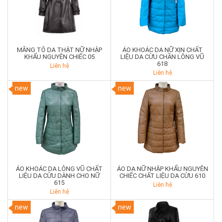
MĂNG TÔ DA THẬT NỮ NHẬP
ÁO KHOÁC DA NỮ XỊN CHẤT
KHẨU NGUYÊN CHIẾC 05
LIỆU DA CỪU CHẦN LÔNG VŨ
618
Liên hệ
Liên hệ
new
new
ÁO KHOÁC DA LÔNG VŨ CHẤT
ÁO DA NỮ NHẬP KHẨU NGUYÊN
LIỆU DA CỪU DÀNH CHO NỮ
CHIẾC CHẤT LIỆU DA CỪU 610
615
Liên hệ
Liên hệ
new
new