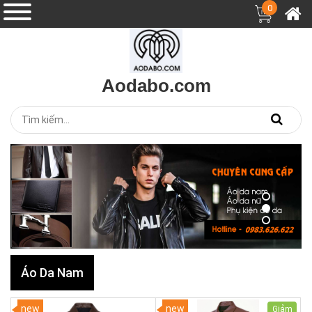
0
Aodabo.com
Áo Da Nam
new
new
Giảm