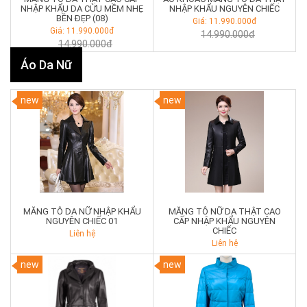
NHẬP KHẨU DA CỪU MỀM NHẸ
NHẬP KHẨU NGUYÊN CHIẾC
BỀN ĐẸP (08)
Giá: 11.990.000đ
Giá: 11.990.000đ
14.990.000đ
14.990.000đ
Áo Da Nữ
new
new
MĂNG TÔ DA NỮ NHẬP KHẨU
MĂNG TÔ NỮ DA THẬT CAO
NGUYÊN CHIẾC 01
CẤP NHẬP KHẨU NGUYÊN
CHIẾC
Liên hệ
Liên hệ
new
new