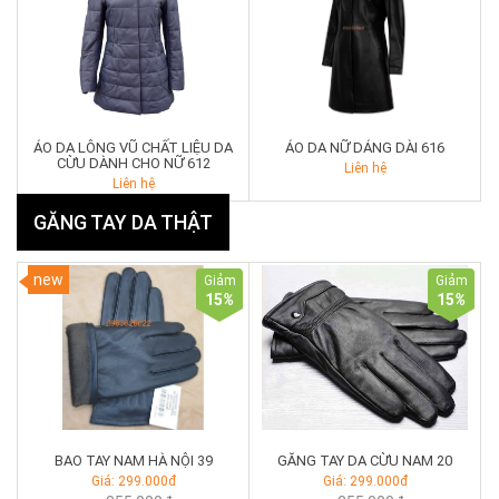
ÁO DA LÔNG VŨ CHẤT LIỆU DA
ÁO DA NỮ DÁNG DÀI 616
CỪU DÀNH CHO NỮ 612
Liên hệ
Liên hệ
GĂNG TAY DA THẬT
new
Giảm
Giảm
15
%
15
%
BAO TAY NAM HÀ NỘI 39
GĂNG TAY DA CỪU NAM 20
Giá: 299.000đ
Giá: 299.000đ