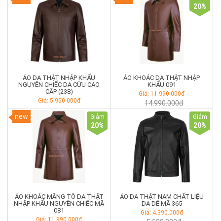
20
%
ÁO DA THẬT NHẬP KHẨU
ÁO KHOÁC DA THẬT NHẬP
NGUYÊN CHIẾC DA CỪU CAO
KHẨU 091
CẤP (238)
Giá: 11.990.000đ
Giá: 5.950.000đ
14.990.000đ
new
Giảm
Giảm
20
%
20
%
ÁO KHOÁC MĂNG TÔ DA THẬT
ÁO DA THẬT NAM CHẤT LIỆU
NHẬP KHẨU NGUYÊN CHIẾC MÃ
DA DÊ MÃ 365
081
Giá: 4.390.000đ
Giá: 11.990.000đ