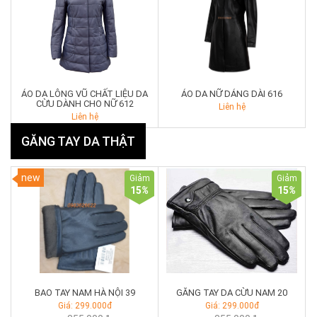
ÁO DA LÔNG VŨ CHẤT LIỆU DA
ÁO DA NỮ DÁNG DÀI 616
CỪU DÀNH CHO NỮ 612
Liên hệ
Liên hệ
GĂNG TAY DA THẬT
new
Giảm
Giảm
15
%
15
%
BAO TAY NAM HÀ NỘI 39
GĂNG TAY DA CỪU NAM 20
Giá: 299.000đ
Giá: 299.000đ