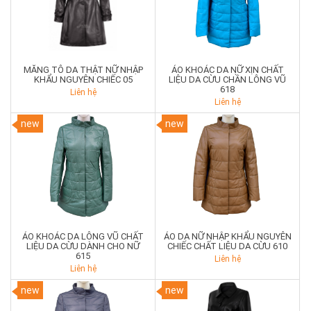
MĂNG TÔ DA THẬT NỮ NHẬP
ÁO KHOÁC DA NỮ XỊN CHẤT
KHẨU NGUYÊN CHIẾC 05
LIỆU DA CỪU CHẦN LÔNG VŨ
618
Liên hệ
Liên hệ
new
new
ÁO KHOÁC DA LÔNG VŨ CHẤT
ÁO DA NỮ NHẬP KHẨU NGUYÊN
LIỆU DA CỪU DÀNH CHO NỮ
CHIẾC CHẤT LIỆU DA CỪU 610
615
Liên hệ
Liên hệ
new
new