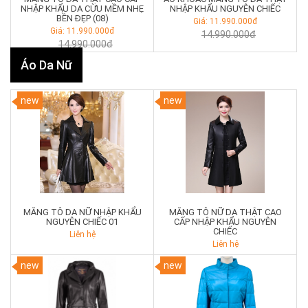
NHẬP KHẨU DA CỪU MỀM NHẸ
NHẬP KHẨU NGUYÊN CHIẾC
BỀN ĐẸP (08)
Giá: 11.990.000đ
Giá: 11.990.000đ
14.990.000đ
14.990.000đ
Áo Da Nữ
new
new
MĂNG TÔ DA NỮ NHẬP KHẨU
MĂNG TÔ NỮ DA THẬT CAO
NGUYÊN CHIẾC 01
CẤP NHẬP KHẨU NGUYÊN
CHIẾC
Liên hệ
Liên hệ
new
new