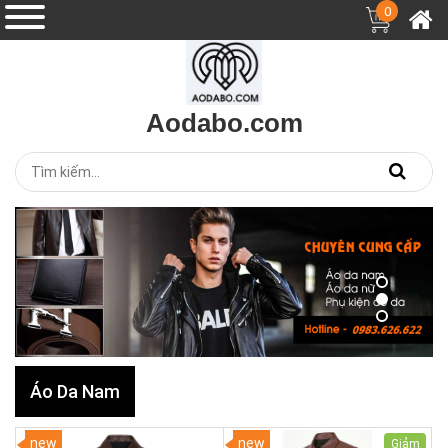
0
Aodabo.com
Áo Da Nam
new
new
Giảm