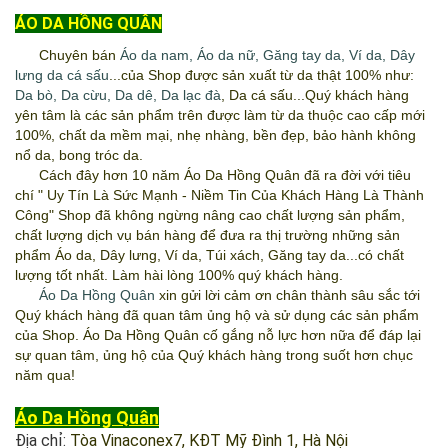
ÁO DA HỒNG QUÂN
Chuyên bán
Áo da nam
,
Áo da nữ
,
Găng tay da
,
Ví da
,
Dây
lưng da cá sấu
...của Shop được sản xuất từ da thật 100% như:
Da bò
,
Da cừu
,
Da dê
,
Da lạc đà
, Da cá sấu...Quý khách hàng
yên tâm là các sản phẩm trên được làm từ da thuộc cao cấp mới
100%, chất da mềm mại, nhẹ nhàng, bền đẹp, bảo hành không
nổ da, bong tróc da.
Cách đây hơn 10 năm
Áo Da Hồng Quân
đã ra đời với tiêu
chí " Uy Tín Là Sức Mạnh - Niềm Tin Của Khách Hàng Là Thành
Công" Shop đã không ngừng nâng cao chất lượng sản phẩm,
chất lượng dịch vụ bán hàng để đưa ra thị trường những sản
phẩm Áo da, Dây lưng, Ví da, Túi xách, Găng tay da...có chất
lượng tốt nhất. Làm hài lòng 100% quý khách hàng.
Áo Da Hồng Quân
xin gửi lời cảm ơn chân thành sâu sắc tới
Quý khách hàng đã quan tâm ủng hộ và sử dụng các sản phẩm
của Shop.
Áo Da Hồng Quân
cố gắng nỗ lực hơn nữa để đáp lại
sự quan tâm, ủng hộ của Quý khách hàng trong suốt hơn chục
năm qua!
Áo Da Hồng Quân
Địa chỉ:
Tòa Vinaconex7, KĐT Mỹ Đình 1, Hà Nội