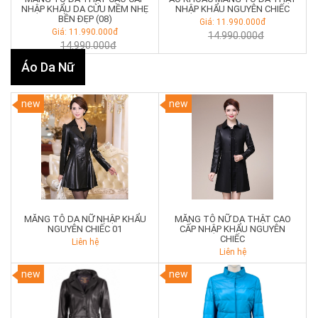
NHẬP KHẨU DA CỪU MỀM NHẸ
NHẬP KHẨU NGUYÊN CHIẾC
BỀN ĐẸP (08)
Giá: 11.990.000đ
Giá: 11.990.000đ
14.990.000đ
14.990.000đ
Áo Da Nữ
new
new
MĂNG TÔ DA NỮ NHẬP KHẨU
MĂNG TÔ NỮ DA THẬT CAO
NGUYÊN CHIẾC 01
CẤP NHẬP KHẨU NGUYÊN
CHIẾC
Liên hệ
Liên hệ
new
new