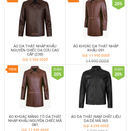
20
%
ÁO DA THẬT NHẬP KHẨU
ÁO KHOÁC DA THẬT NHẬP
NGUYÊN CHIẾC DA CỪU CAO
KHẨU 091
CẤP (238)
Giá: 11.990.000đ
Giá: 5.950.000đ
14.990.000đ
new
Giảm
Giảm
20
%
20
%
ÁO KHOÁC MĂNG TÔ DA THẬT
ÁO DA THẬT NAM CHẤT LIỆU
NHẬP KHẨU NGUYÊN CHIẾC MÃ
DA DÊ MÃ 365
081
Giá: 4.390.000đ
Giá: 11.990.000đ