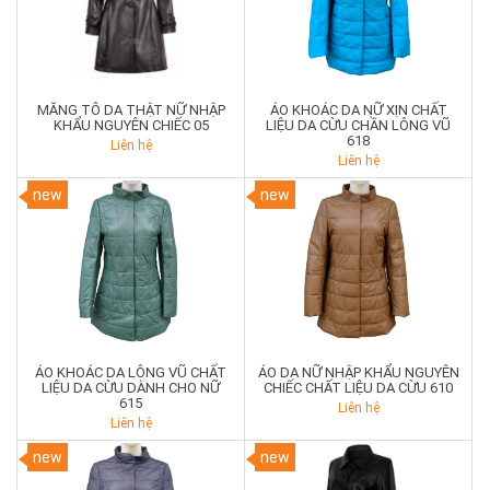
MĂNG TÔ DA THẬT NỮ NHẬP
ÁO KHOÁC DA NỮ XỊN CHẤT
KHẨU NGUYÊN CHIẾC 05
LIỆU DA CỪU CHẦN LÔNG VŨ
618
Liên hệ
Liên hệ
new
new
ÁO KHOÁC DA LÔNG VŨ CHẤT
ÁO DA NỮ NHẬP KHẨU NGUYÊN
LIỆU DA CỪU DÀNH CHO NỮ
CHIẾC CHẤT LIỆU DA CỪU 610
615
Liên hệ
Liên hệ
new
new