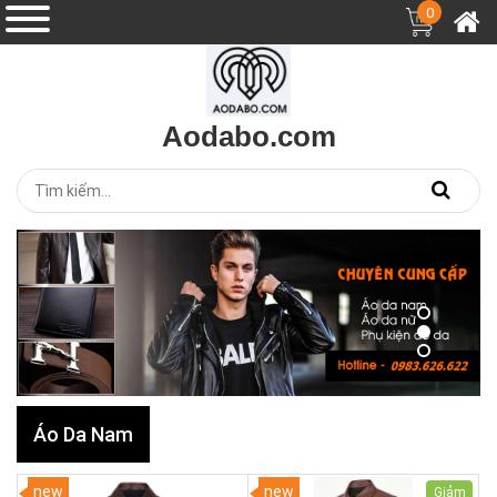
0
Aodabo.com
Áo Da Nam
new
new
Giảm