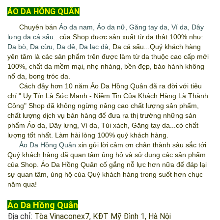
ÁO DA HỒNG QUÂN
Chuyên bán
Áo da nam
,
Áo da nữ
,
Găng tay da
,
Ví da
,
Dây
lưng da cá sấu
...của Shop được sản xuất từ da thật 100% như:
Da bò
,
Da cừu
,
Da dê
,
Da lạc đà
, Da cá sấu...Quý khách hàng
yên tâm là các sản phẩm trên được làm từ da thuộc cao cấp mới
100%, chất da mềm mại, nhẹ nhàng, bền đẹp, bảo hành không
nổ da, bong tróc da.
Cách đây hơn 10 năm
Áo Da Hồng Quân
đã ra đời với tiêu
chí " Uy Tín Là Sức Mạnh - Niềm Tin Của Khách Hàng Là Thành
Công" Shop đã không ngừng nâng cao chất lượng sản phẩm,
chất lượng dịch vụ bán hàng để đưa ra thị trường những sản
phẩm Áo da, Dây lưng, Ví da, Túi xách, Găng tay da...có chất
lượng tốt nhất. Làm hài lòng 100% quý khách hàng.
Áo Da Hồng Quân
xin gửi lời cảm ơn chân thành sâu sắc tới
Quý khách hàng đã quan tâm ủng hộ và sử dụng các sản phẩm
của Shop.
Áo Da Hồng Quân
cố gắng nỗ lực hơn nữa để đáp lại
sự quan tâm, ủng hộ của Quý khách hàng trong suốt hơn chục
năm qua!
Áo Da Hồng Quân
Địa chỉ:
Tòa Vinaconex7, KĐT Mỹ Đình 1, Hà Nội