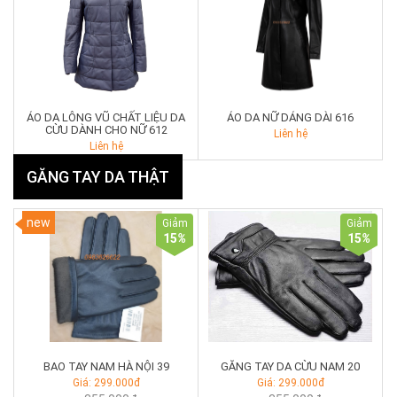
ÁO DA LÔNG VŨ CHẤT LIỆU DA
ÁO DA NỮ DÁNG DÀI 616
CỪU DÀNH CHO NỮ 612
Liên hệ
Liên hệ
GĂNG TAY DA THẬT
new
Giảm
Giảm
15
%
15
%
BAO TAY NAM HÀ NỘI 39
GĂNG TAY DA CỪU NAM 20
Giá: 299.000đ
Giá: 299.000đ